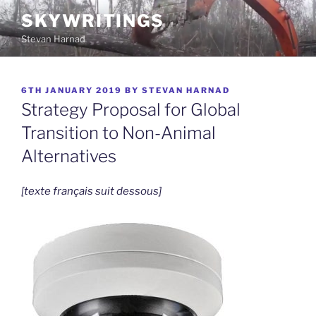
Skip
SKYWRITINGS
to
Stevan Harnad
content
POSTED
6TH JANUARY 2019
BY
STEVAN HARNAD
ON
Strategy Proposal for Global
Transition to Non-Animal
Alternatives
[texte français suit dessous]