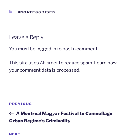
CATEGORIES
UNCATEGORISED
Leave a Reply
You must be
logged in
to post a comment.
This site uses Akismet to reduce spam.
Learn how
your comment data is processed.
Post
Previous
PREVIOUS
navigation
Post
A Montreal Magyar Festival to Camouflage
Orban Regime’s Criminality
Next
NEXT