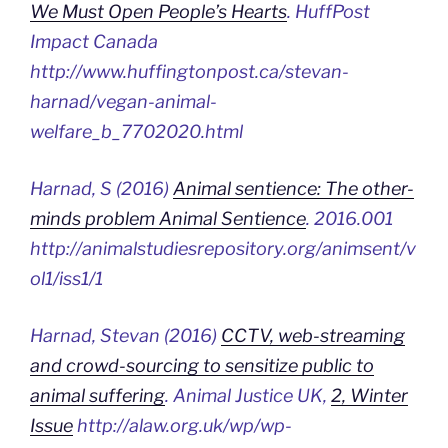
We Must Open People’s Hearts
.
HuffPost
Impact Canada
http://www.huffingtonpost.ca/stevan-
harnad/vegan-animal-
welfare_b_7702020.html
Harnad, S (2016)
Animal sentience: The other-
minds problem Animal Sentience
. 2016.001
http://animalstudiesrepository.org/animsent/v
ol1/iss1/1
Harnad, Stevan (2016)
CCTV, web-streaming
and crowd-sourcing to sensitize public to
animal suffering
.
Animal Justice UK
,
2, Winter
Issue
http://alaw.org.uk/wp/wp-