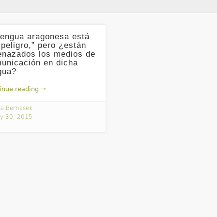
lengua aragonesa está
 peligro,” pero ¿están
nazados los medios de
unicación en dicha
gua?
inue reading →
sa Bernasek
ly 30, 2015