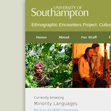
Ethnographic Encounters Project: Cultu
Home
About
For Staff
F
Currently browsing
Minority Languages
Back to all YARP categories