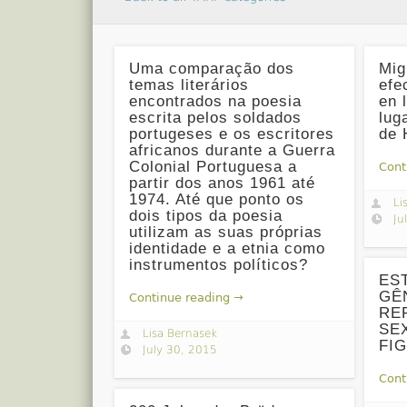
Uma comparação dos
Mig
temas literários
efe
encontrados na poesia
en 
escrita pelos soldados
lug
portugeses e os escritores
de 
africanos durante a Guerra
Colonial Portuguesa a
Cont
partir dos anos 1961 até
1974. Até que ponto os
Li
dois tipos da poesia
Ju
utilizam as suas próprias
identidade e a etnia como
instrumentos políticos?
ES
GÊ
Continue reading →
RE
SE
Lisa Bernasek
FI
July 30, 2015
Cont