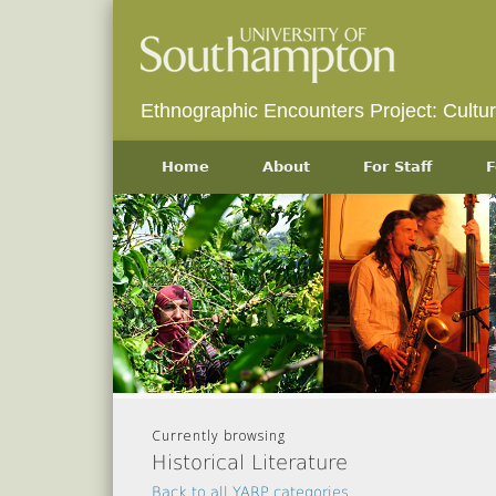
Ethnographic Encounters Project: Cultu
Home
About
For Staff
F
Currently browsing
Historical Literature
Back to all YARP categories